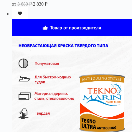
от
3 680
₽
2 830
₽