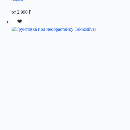
от
2 990
₽