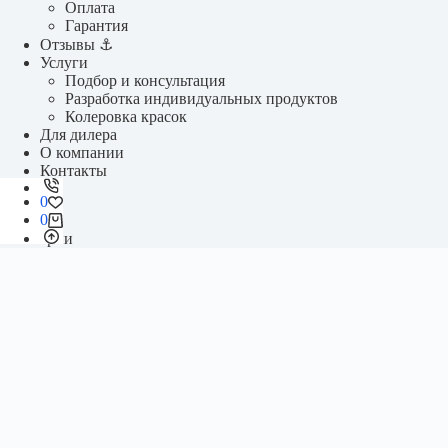
Оплата
Гарантия
Отзывы ⚓
Услуги
Подбор и консультация
Разработка индивидуальных продуктов
Колеровка красок
Для дилера
О компании
Контакты
0
0
Категории
Необрастающие покрытия
Шпаклевка
Финишные покрытия
Грунтовки
Грунты-подложки
Эпоксидный клей
Лаки
Разбавители
Специальные продукты
Чистящие средства