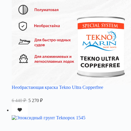
Необрастающая краска Tekno Ultra Copperfree
Первоначальная
Текущая
6 440
₽
5 270
₽
цена
цена:
составляла
5
6
270 ₽.
440 ₽.