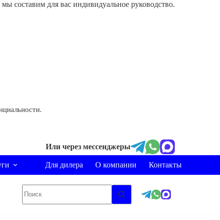
и мы составим для вас индивидуальное руководство.
нциальности.
Или через мессенджеры
уги
Для дилера
О компании
Контакты
Ничего
не
найдено