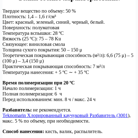
Твердое вещество по объему: 50 %
Плотность: 1,4 – 1,6 г/см³
Цвет: красный, зеленый, синий, черный, белый.
Поверхность: полуматовая
Температура вспышки: 28 ºC
Вязкость (25 ºC): 75 – 78 Ku
Связующее: виниловая смола
Толщина сухого покрытия: 50 – 150 μ
Теоретическая покрывающая способность (м²/л): 6,6 (75 μ) – 5
(100 μ) – 3,4 (150 μ)
Практическая покрывающая способность: 7 м²/л
Температура нанесения: + 5 ºC ∼ + 35 ºC
Время полимеризации при 20 ºC
Начало полимеризации: 1 ч
Полная полимеризация: 6 ч
Перед использованием: мин. 8 ч / макс. 24 ч
Разбавитель:
не рекомендуется.
Teknomarin Хлорированный каучуковый Разбавитель (3001
),
макс. 5 % по объему, при необходимости.
Способ нанесения:
кисть, валик, распылитель.