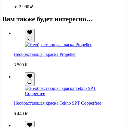
от
2 990
₽
Вам также будет интересно…
Необрастающая краска Propeller
3 500
₽
Необрастающая краска Tekno SPT Copperfree
6 440
₽