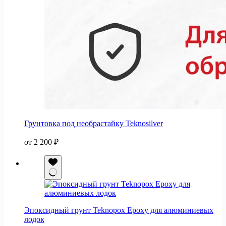
Грунтовка под необрастайку Teknosilver
от
2 200
₽
Эпоксидный грунт Teknopox Epoxy для алюминиевых
лодок