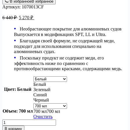
В избранное
В избранное
Артикул:
1070013CF
Первоначальная
Текущая
6 440
₽
5 270
₽
цена
цена:
составляла
5
Необрастающее покрытие для алюминиевых судов
6
270 ₽.
Выпускается в модификациях SPT, LL и Ultra.
440 ₽.
Благодаря своей формуле, не содержащей меди,
подходит для использования специально на
алюминиевых судах.
Поскольку продукт не содержит меди, его
эффективность ниже по сравнению с
противообрастающими красками, содержащими медь.
Белый
Цвет
: Белый
Зеленый
Синий
Черный
Объем
: 700 мл
700 мл
700 мл
Очистить
Количество
товара
В корзину