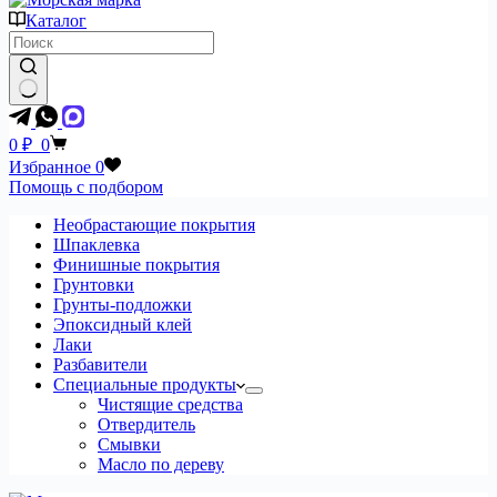
Каталог
Ничего
не
Корзина
0
₽
0
найдено
Избранное
0
Помощь с подбором
Необрастающие покрытия
Шпаклевка
Финишные покрытия
Грунтовки
Грунты-подложки
Эпоксидный клей
Лаки
Разбавители
Специальные продукты
Чистящие средства
Отвердитель
Смывки
Масло по дереву