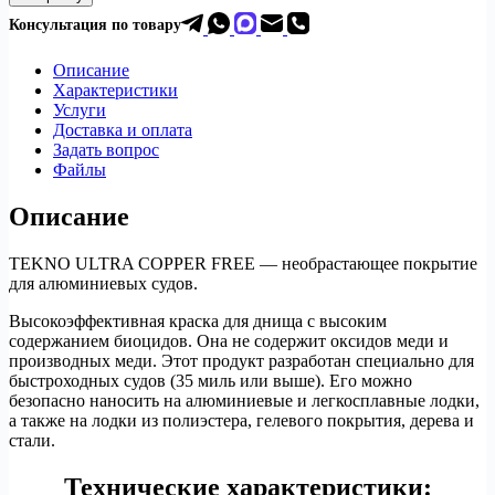
Необрастающая
Консультация по товар
у
краска
Tekno
Ultra
Описание
Copperfree
Характеристики
Услуги
Доставка и оплата
Задать вопрос
Файлы
Описание
TEKNO ULTRA COPPER FREE — необрастающее покрытие
для алюминиевых судов.
Высокоэффективная краска для днища с высоким
содержанием биоцидов. Она не содержит оксидов меди и
производных меди. Этот продукт разработан специально для
быстроходных судов (35 миль или выше). Его можно
безопасно наносить на алюминиевые и легкосплавные лодки,
а также на лодки из полиэстера, гелевого покрытия, дерева и
стали.
Технические характеристики: