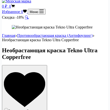
Корзина
0
₽
0
Избранное
0
Меню
Скидка -18%
🔍
Главная
Противообрастающая краска (Антифоулинг)
Необрастающая краска Tekno Ultra Copperfree
Необрастающая краска Tekno Ultra
Copperfree