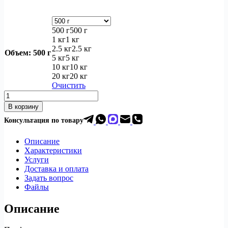
500 г
500 г
1 кг
1 кг
2.5 кг
2.5 кг
Объем
: 500 г
5 кг
5 кг
10 кг
10 кг
20 кг
20 кг
Очистить
Количество
товара
В корзину
Эпоксидная
Консультация по товар
у
шпатлевка
Polymar
Marine
Описание
2К
Характеристики
сверхплотная
Услуги
Доставка и оплата
Задать вопрос
Файлы
Описание