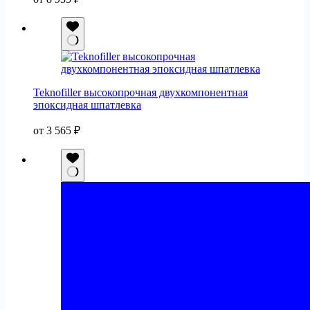
Teknofiller высокопрочная двухкомпонентная
эпоксидная шпатлевка
от
3 565
₽