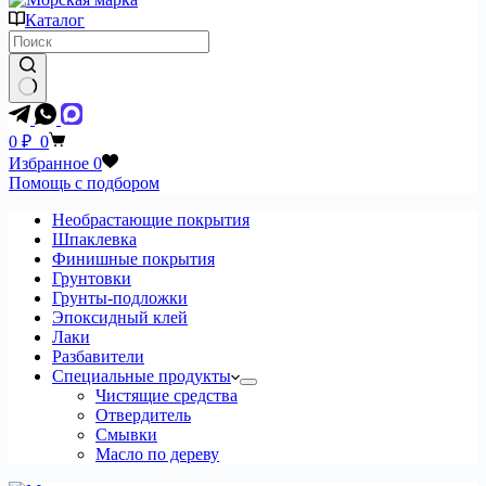
Каталог
Ничего
не
Корзина
0
₽
0
найдено
Избранное
0
Помощь с подбором
Необрастающие покрытия
Шпаклевка
Финишные покрытия
Грунтовки
Грунты-подложки
Эпоксидный клей
Лаки
Разбавители
Специальные продукты
Чистящие средства
Отвердитель
Смывки
Масло по дереву