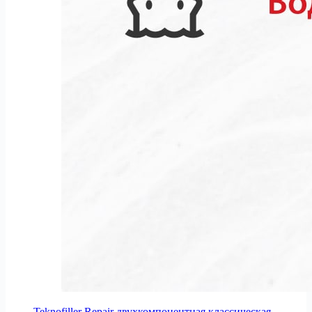
Teknofiller Repair двухкомпонентная классическая