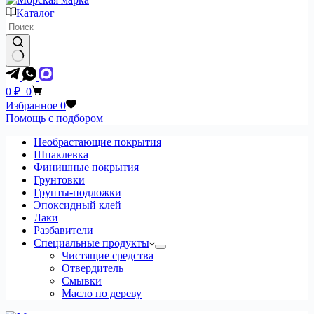
Каталог
Ничего
не
Корзина
0
₽
0
найдено
Избранное
0
Помощь с подбором
Необрастающие покрытия
Шпаклевка
Финишные покрытия
Грунтовки
Грунты-подложки
Эпоксидный клей
Лаки
Разбавители
Специальные продукты
Чистящие средства
Отвердитель
Смывки
Масло по дереву