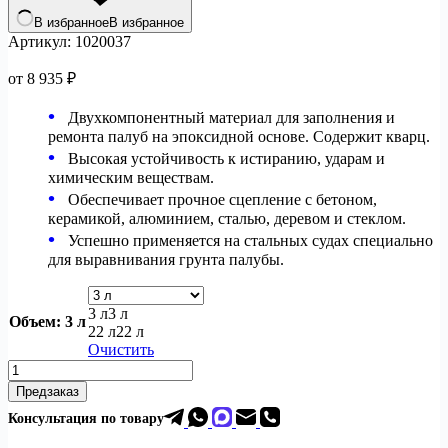
В избранное
В избранное
Артикул:
1020037
от
8 935
₽
Двухкомпонентный материал для заполнения и
ремонта палуб на эпоксидной основе. Содержит кварц.
Высокая устойчивость к истиранию, ударам и
химическим веществам.
Обеспечивает прочное сцепление с бетоном,
керамикой, алюминием, сталью, деревом и стеклом.
Успешно применяется на стальных судах специально
для выравнивания грунта палубы.
3 л
3 л
Объем
: 3 л
22 л
22 л
Очистить
Количество
товара
Предзаказ
Teknomarin
Консультация по товар
у
Deck
двухкомпонентная