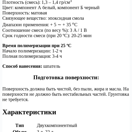
3
Плотность (смесь): 1,3 – 1,4 гр/см
Цвет: компонент А белый, компонент Б черный
Поверхность: матовая
Связующее вещество: эпоксидная смола
o
Диапазон применения: + 5 ∼ + 35
C
Соотношение смеси (по весу %): 3 A / 1 B
Срок годности смеси (при 20 ºC): 20-25 мин
Время полимеризации при 25 ºC
Начало полимеризации: 1-2 ч
Полная полимеризация: 3-4 ч
Способ нанесения:
шпатель
Подготовка поверхности:
Поверхность должна быть чистой, без пыли, жира и масла. На
поверхности не должно быть нестабильных частей. Грунтовка
не требуется.
Характеристики
Тип
Двухкомпонентный
Объем
3 л, 22 л