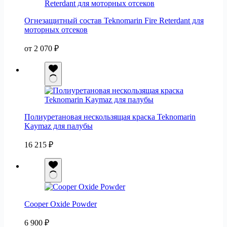
Огнезащитный состав Teknomarin Fire Reterdant для
моторных отсеков
от
2 070
₽
Полиуретановая нескользящая краска Teknomarin
Kaymaz для палубы
16 215
₽
Cooper Oxide Powder
6 900
₽