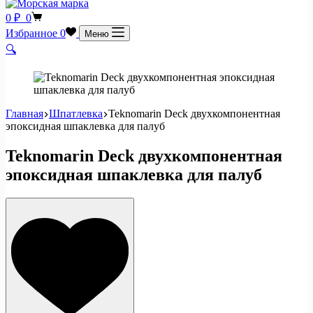
Корзина
0
₽
0
Избранное
0
Меню
🔍
Главная
Шпатлевка
Teknomarin Deck двухкомпонентная
эпоксидная шпаклевка для палуб
Teknomarin Deck двухкомпонентная
эпоксидная шпаклевка для палуб