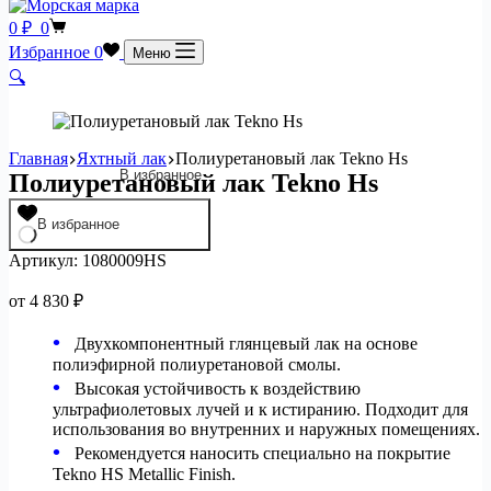
Корзина
0
₽
0
Избранное
0
Меню
🔍
Главная
Яхтный лак
Полиуретановый лак Tekno Hs
В избранное
Полиуретановый лак Tekno Hs
В избранное
Артикул:
1080009HS
от
4 830
₽
Двухкомпонентный глянцевый лак на основе
полиэфирной полиуретановой смолы.
Высокая устойчивость к воздействию
ультрафиолетовых лучей и к истиранию. Подходит для
использования во внутренних и наружных помещениях.
Рекомендуется наносить специально на покрытие
Tekno HS Metallic Finish.