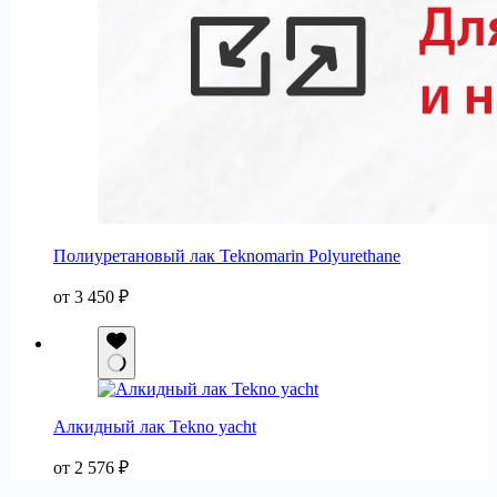
Полиуретановый лак Teknomarin Polyurethane
от
3 450
₽
Алкидный лак Tekno yacht
от
2 576
₽