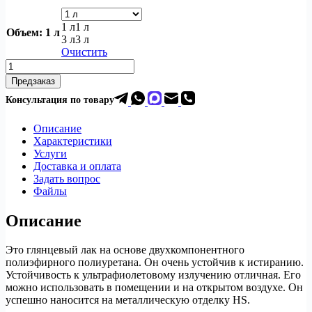
1 л
1 л
Объем
: 1 л
3 л
3 л
Очистить
Количество
товара
Предзаказ
Полиуретановый
Консультация по товар
у
лак
Tekno
Hs
Описание
Характеристики
Услуги
Доставка и оплата
Задать вопрос
Файлы
Описание
Это глянцевый лак на основе двухкомпонентного
полиэфирного полиуретана. Он очень устойчив к истиранию.
Устойчивость к ультрафиолетовому излучению отличная. Его
можно использовать в помещении и на открытом воздухе. Он
успешно наносится на металлическую отделку HS.