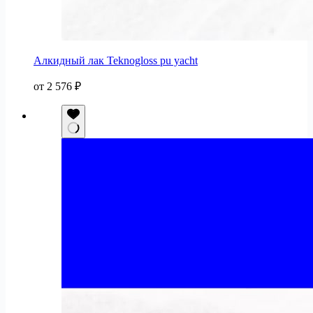
Алкидный лак Teknogloss pu yacht
от
2 576
₽