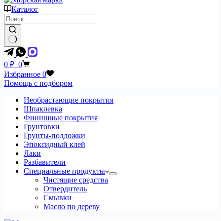
Каталог
Ничего
не
Корзина
0
₽
0
найдено
Избранное
0
Помощь с подбором
Необрастающие покрытия
Шпаклевка
Финишные покрытия
Грунтовки
Грунты-подложки
Эпоксидный клей
Лаки
Разбавители
Специальные продукты
Чистящие средства
Отвердитель
Смывки
Масло по дереву