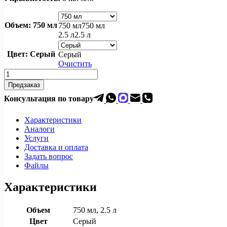
Объем
: 750 мл
750 мл
750 мл
2.5 л
2.5 л
Цвет
: Серый
Серый
Очистить
Количество
товара
Предзаказ
Грунт
Консультация по товар
у
Primocon
Характеристики
Аналоги
Услуги
Доставка и оплата
Задать вопрос
Файлы
Характеристики
Объем
750 мл, 2.5 л
Цвет
Серый