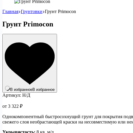
Главная
Грунтовки
Грунт Primocon
Грунт Primocon
В избранное
В избранное
Артикул:
Н/Д
от
3 322
₽
Однокомпонентный быстросохнущий грунт для покрытия подводн
свежего слоя необрастающей краски на несовместимую или неи
Укрывистость:
8 кв. м/л.