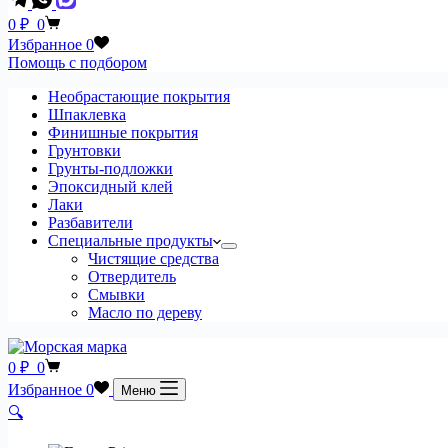
не
Корзина
0
₽
0
найдено
Избранное
0
Помощь с подбором
Необрастающие покрытия
Шпаклевка
Финишные покрытия
Грунтовки
Грунты-подложки
Эпоксидный клей
Лаки
Разбавители
Специальные продукты
Чистящие средства
Отвердитель
Смывки
Масло по дереву
Корзина
0
₽
0
Избранное
0
Меню
🔍