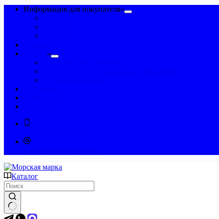
Информация для покупателя
Доставка
Оплата
Гарантия
Отзывы ⚓
Услуги
Подбор и консультация
Разработка индивидуальных продуктов
Колеровка красок
Для дилера
О компании
Контакты
+7 (495) 152-82-52
info@morskaya-marka.ru
Каталог
Ничего