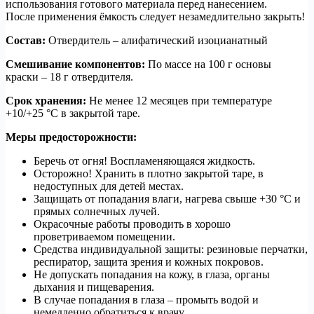
использования готового материала перед нанесением.
После применения ёмкость следует незамедлительно закрыть!
Состав:
Отвердитель – алифатический изоцианатный
Смешивание компонентов:
По массе на 100 г основы
краски – 18 г отвердителя.
Срок хранения:
Не менее 12 месяцев при температуре
+10/+25 °C в закрытой таре.
Меры предосторожности:
Беречь от огня! Воспламеняющаяся жидкость.
Осторожно! Хранить в плотно закрытой таре, в
недоступных для детей местах.
Защищать от попадания влаги, нагрева свыше +30 °C и
прямых солнечных лучей.
Окрасочные работы проводить в хорошо
проветриваемом помещении.
Средства индивидуальной защиты: резиновые перчатки,
респиратор, защита зрения и кожных покровов.
Не допускать попадания на кожу, в глаза, органы
дыхания и пищеварения.
В случае попадания в глаза – промыть водой и
немедленно обратиться к врачу.