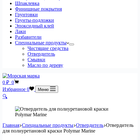
Шпаклевка
Финишные покрытия
Грунтовки
Грунты-подложки
Эпоксидный клей
Лаки
Разбавители
Специальные продукты
Чистящие средства
Отвердитель
Смывки
Масло по дереву
0
₽
0
Избранное
0
Меню
🔍
Главная
Специальные продукты
Отвердитель
Отвердитель
для полиуретановой краски Polymar Marine