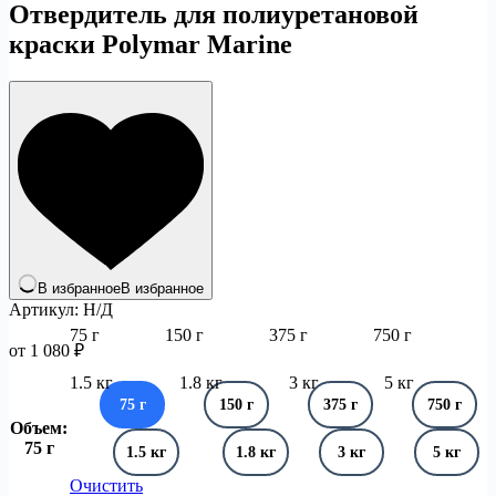
Отвердитель для полиуретановой
краски Polymar Marine
В избранное
В избранное
Артикул:
Н/Д
75 г
150 г
375 г
750 г
от
1 080
₽
1.5 кг
1.8 кг
3 кг
5 кг
75 г
150 г
375 г
750 г
Объем
:
75 г
1.5 кг
1.8 кг
3 кг
5 кг
Очистить