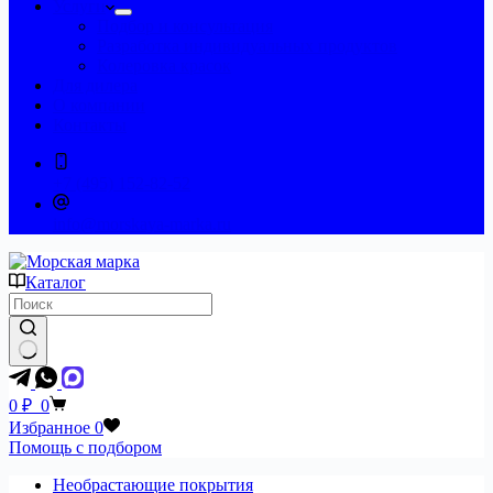
Услуги
Подбор и консультация
Разработка индивидуальных продуктов
Колеровка красок
Для дилера
О компании
Контакты
+7 (495) 152-82-52
info@morskaya-marka.ru
Каталог
0
₽
0
Избранное
0
Помощь с подбором
Необрастающие покрытия