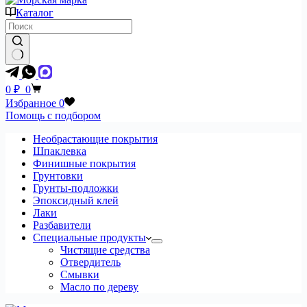
Каталог
Ничего
не
Корзина
0
₽
0
найдено
Избранное
0
Помощь с подбором
Необрастающие покрытия
Шпаклевка
Финишные покрытия
Грунтовки
Грунты-подложки
Эпоксидный клей
Лаки
Разбавители
Специальные продукты
Чистящие средства
Отвердитель
Смывки
Масло по дереву