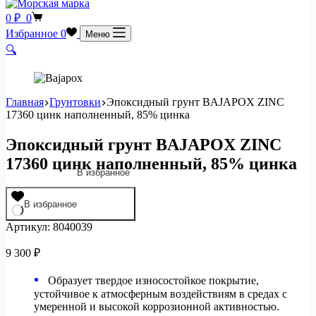
Корзина
0
₽
0
Избранное
0
Меню
🔍
Главная
Грунтовки
Эпоксидный грунт BAJAPOX ZINC
17360 цинк наполненный, 85% цинка
Эпоксидный грунт BAJAPOX ZINC
17360 цинк наполненный, 85% цинка
В избранное
В избранное
Артикул:
8040039
9 300
₽
Образует твердое износостойкое покрытие,
устойчивое к атмосферным воздействиям в средах с
умеренной и высокой коррозионной активностью.