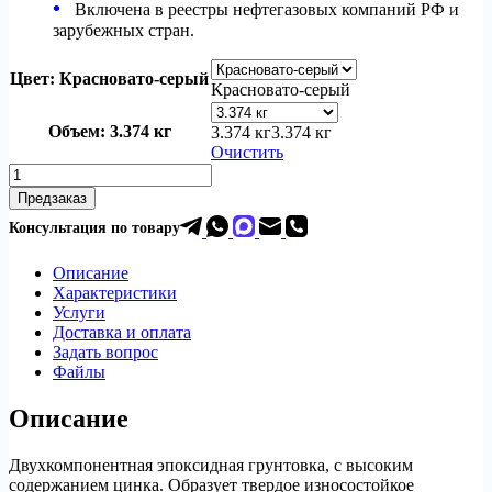
Включена в реестры нефтегазовых компаний РФ и
зарубежных стран.
Цвет
: Красновато-серый
Красновато-серый
Объем
: 3.374 кг
3.374 кг
3.374 кг
Очистить
Количество
товара
Предзаказ
Эпоксидный
Консультация по товар
у
грунт
BAJAPOX
ZINC
Описание
17360
Характеристики
цинк
Услуги
наполненный,
Доставка и оплата
85%
Задать вопрос
цинка
Файлы
Описание
Двухкомпонентная эпоксидная грунтовка, с высоким
содержанием цинка. Образует твердое износостойкое