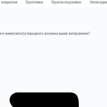
 покрытия
Грунтовки
Грунты-подложки
Эпоксидн
дного композита/углеродного волокна выше ватерлинии?