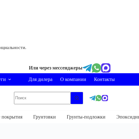
нциальности.
Или через мессенджеры
уги
Для дилера
О компании
Контакты
Ничего
не
найдено
 покрытия
Грунтовки
Грунты-подложки
Эпоксидн