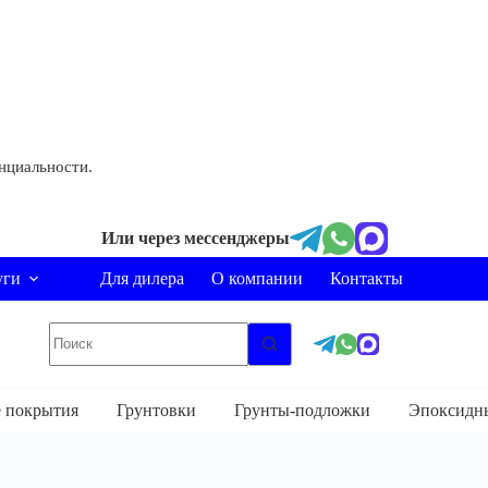
нциальности.
Или через мессенджеры
уги
Для дилера
О компании
Контакты
Ничего
не
найдено
 покрытия
Грунтовки
Грунты-подложки
Эпоксидн