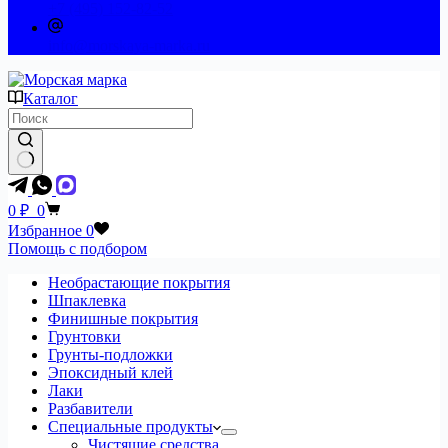
+7 (495) 152-82-52
info@morskaya-marka.ru
Каталог
Ничего
не
Корзина
0
₽
0
найдено
Избранное
0
Помощь с подбором
Необрастающие покрытия
Шпаклевка
Финишные покрытия
Грунтовки
Грунты-подложки
Эпоксидный клей
Лаки
Разбавители
Специальные продукты
Чистящие средства