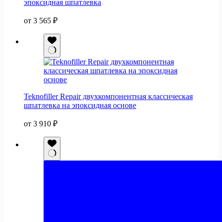
эпоксидная шпатлевка
от
3 565
₽
Teknofiller Repair двухкомпонентная классическая
шпатлевка на эпоксидная основе
от
3 910
₽