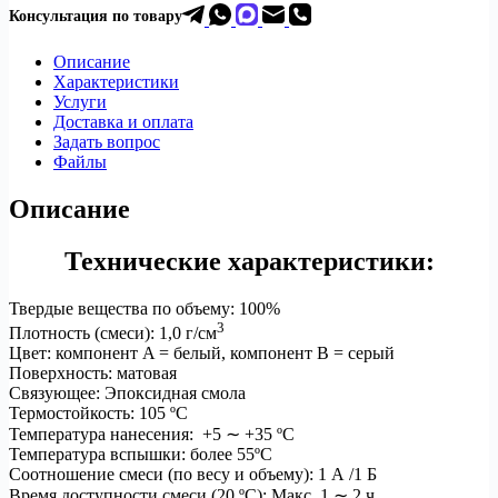
Консультация по товар
у
Muster
двухкомпонентная
универсальная
Описание
эпоксидная
Характеристики
шпатлевка
Услуги
Доставка и оплата
Задать вопрос
Файлы
Описание
Технические характеристики:
Твердые вещества по объему: 100%
3
Плотность (смеси): 1,0 г/см
Цвет: компонент A = белый, компонент B = серый
Поверхность: матовая
Связующее: Эпоксидная смола
Термостойкость: 105 ºC
Температура нанесения: +5 ∼ +35 ºC
Температура вспышки: более 55ºC
Соотношение смеси (по весу и объему): 1 А /1 Б
Время доступности смеси (20 ºC): Макс. 1 ∼ 2 ч