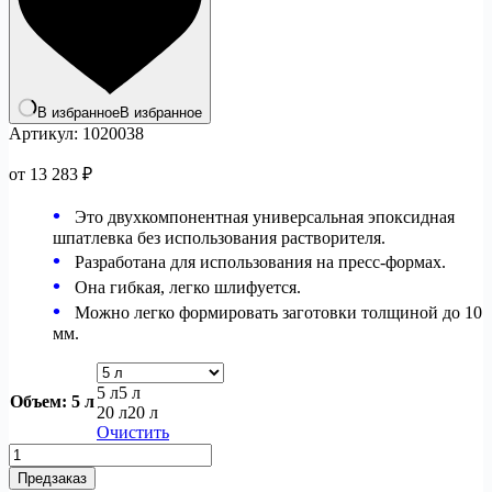
В избранное
В избранное
Артикул:
1020038
от
13 283
₽
Это двухкомпонентная универсальная эпоксидная
шпатлевка без использования растворителя.
Разработана для использования на пресс-формах.
Она гибкая, легко шлифуется.
Можно легко формировать заготовки толщиной до 10
мм.
5 л
5 л
Объем
: 5 л
20 л
20 л
Очистить
Количество
товара
Предзаказ
Teknofiller